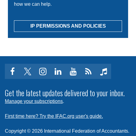
how we can help.
IP PERMISSIONS AND POLICIES
facebook
twitter
instagram
linkedin
youtube
Click
music
to
subscribe
Get the latest updates delivered to your inbox.
to
Manage your subscriptions
.
a
feed
First time here? Try the IFAC.org user's guide.
Copyright © 2026 International Federation of Accountants.