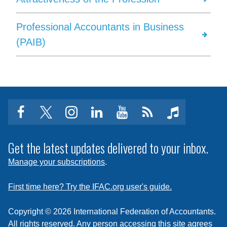
Professional Accountants in Business
(PAIB)
facebook
twitter
instagram
linkedin
youtube
Click
music
to
subscribe
Get the latest updates delivered to your inbox.
to
Manage your subscriptions
.
a
feed
First time here? Try the IFAC.org user's guide.
Copyright © 2026 International Federation of Accountants.
All rights reserved. Any person accessing this site agrees