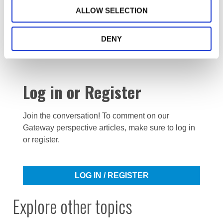
Ово није само обична грипа, и не верујем да ће из
ALLOW SELECTION
ове ситуације иједна земља изаћи непромењена.
Много је боље бити припремљен и не користити
DENY
план, него бити неспреман.
Log in or Register
Join the conversation! To comment on our
Gateway perspective articles, make sure to log in
or register.
LOG IN / REGISTER
Explore other topics