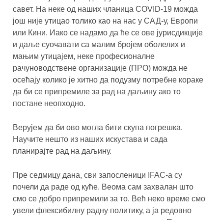
савет. На неке од наших чланица COVID-19 можда
још није утицао толико као на нас у САД-у, Европи
или Кини. Иако се надамо да ће се ове јурисдикције
и даље суочавати са малим бројем оболелих и
мањим утицајем, неке професионалне
рачуноводствене организације (ПРО) можда не
осећају колико је хитно да подузму потребне кораке
да би се припремиле за рад на даљину ако то
постане неопходно.
Верујем да би ово могла бити скупа погрешка.
Научите нешто из наших искустава и сада
планирајте рад на даљину.
Пре седмицу дана, сви запосленици IFAC-а су
почели да раде од куће. Веома сам захвалан што
смо се добро припремили за то. Већ неко време смо
увели флексибилну радну политику, а ја редовно