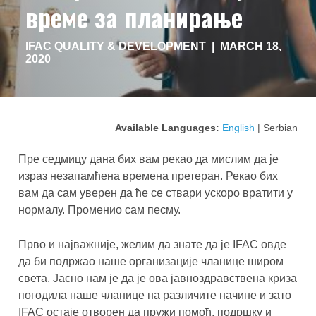
време за планирање
IFAC QUALITY & DEVELOPMENT |
MARCH 18,
2020
Available Languages:
English
| Serbian
Пре седмицу дана бих вам рекао да мислим да је
израз незапамћена времена претеран. Рекао бих
вам да сам уверен да ће се ствари ускоро вратити у
нормалу. Променио сам песму.
Прво и најважније, желим да знате да је IFAC овде
да би подржао наше организације чланице широм
света. Јасно нам је да је ова јавноздравствена криза
погодила наше чланице на различите начине и зато
IFAC остаје отворен да пружи помоћ, подршку и