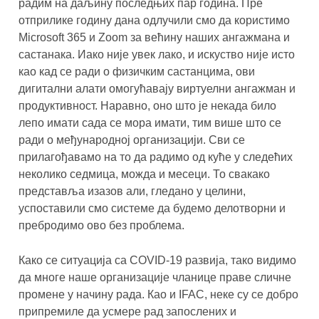
радим на даљину последњих пар година. Пре
отприлике годину дана одлучили смо да користимо
Microsoft 365 и Zoom за већину наших ангажмана и
састанака. Иако није увек лако, и искуство није исто
као кад се ради о физичким састанцима, ови
дигитални алати омогућавају виртуелни ангажман и
продуктивност. Наравно, оно што је некада било
лепо имати сада се мора имати, тим више што се
ради о међународној организацији. Сви се
прилагођавамо на то да радимо од куће у следећих
неколико седмица, можда и месеци. То свакако
представља изазов али, гледано у целини,
успоставили смо системе да будемо делотворни и
пребродимо ово без проблема.
Како се ситуација са COVID-19 развија, тако видимо
да многе наше организације чланице праве сличне
промене у начину рада. Као и IFAC, неке су се добро
припремиле да усмере рад запослених и