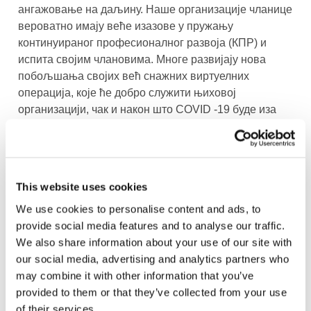
ангажовање на даљину. Наше организације чланице
вероватно имају веће изазове у пружању
континуираног професионалног развоја (КПР) и
испита својим члановима. Многе развијају нова
побољшања својих већ снажних виртуелних
операција, које ће добро служити њиховој
организацији, чак и након што COVID -19 буде иза
нас.
У IFAC-у смо прикупили ресурсе и искуства из своје
мреже како бисмо поделили сазнања и материјале
This website uses cookies
на нашој wеb страници.
Покренули смо COVID-19
We use cookies to personalise content and ads, to
наменску страницу
за обједињавање важног
provide social media features and to analyse our traffic.
садржаја и информација који могу да нам помогну
We also share information about your use of our site with
да се крећемо кроз ова незапамћена времена.
our social media, advertising and analytics partners who
Многе наше организације чланице су утрле пут у
may combine it with other information that you’ve
креирању hub-ова садржаја везаних за COVID-19;
provided to them or that they’ve collected from your use
ова wеb страница спаја те ресурсе на једном месту,
of their services.
додајући информације из других кључних извора као