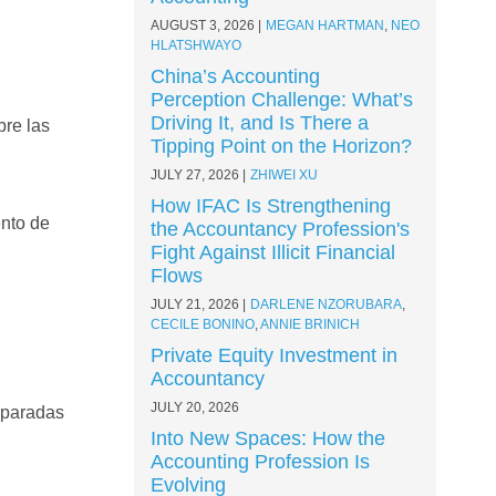
AUGUST 3, 2026
MEGAN HARTMAN
,
NEO
HLATSHWAYO
China’s Accounting
Perception Challenge: What’s
Driving It, and Is There a
bre las
Tipping Point on the Horizon?
JULY 27, 2026
ZHIWEI XU
How IFAC Is Strengthening
ento de
the Accountancy Profession's
Fight Against Illicit Financial
Flows
JULY 21, 2026
DARLENE NZORUBARA
,
CECILE BONINO
,
ANNIE BRINICH
Private Equity Investment in
Accountancy
JULY 20, 2026
eparadas
Into New Spaces: How the
Accounting Profession Is
Evolving