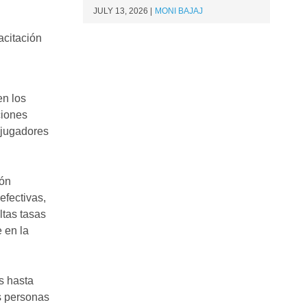
JULY 13, 2026
MONI BAJAJ
acitación
en los
ciones
 jugadores
ión
efectivas,
ltas tasas
 en la
s hasta
s personas