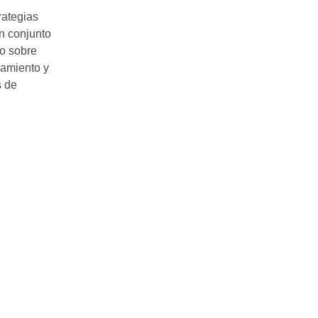
rategias
en conjunto
so sobre
ramiento y
s de