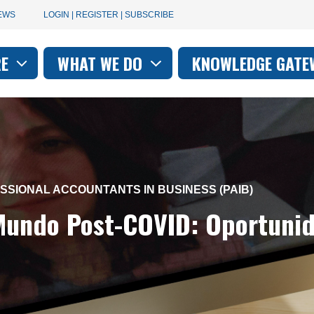
User
EWS
LOGIN | REGISTER | SUBSCRIBE
account
RE
WHAT WE DO
KNOWLEDGE GATE
on
menu
SSIONAL ACCOUNTANTS IN BUSINESS (PAIB)
Mundo Post-COVID: Oportunida