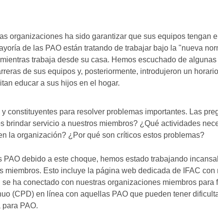
 las organizaciones ha sido garantizar que sus equipos tengan e
ayoría de las PAO están tratando de trabajar bajo la "nueva no
o mientras trabaja desde su casa. Hemos escuchado de alguna
reras de sus equipos y, posteriormente, introdujeron un horari
tan educar a sus hijos en el hogar.
y constituyentes para resolver problemas importantes. Las pre
 brindar servicio a nuestros miembros? ¿Qué actividades nece
en la organización? ¿Por qué son críticos estos problemas?
las PAO debido a este choque, hemos estado trabajando incans
os miembros. Esto incluye la página web dedicada de IFAC con 
 se ha conectado con nuestras organizaciones miembros para fac
inuo (CPD) en línea con aquellas PAO que pueden tener dificult
a para PAO.