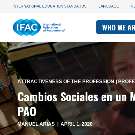
Utility
Skip
INTERNATIONAL EDUCATION STANDARDS
LANGUAGE
N
to
main
Main
navigation
content
WHO WE A
navigati
-
-
IFAC
IFAC
ATTRACTIVENESS OF THE PROFESSION
PROFE
Cambios Sociales en un 
PAO
MANUEL ARIAS
|
APRIL 1, 2020