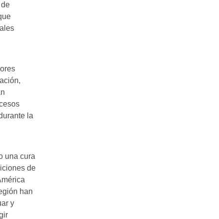
 de
 que
ales
yores
ación,
án
ocesos
durante la
o una cura
diciones de
América
región han
ar y
gir