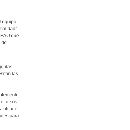
l equipo
rmalidad"
s PAO que
o de
guntas
sitan las
ablemente
recursos
ilitar el
ades para