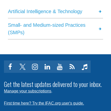
Artificial Intelligence & Technology
Small- and Medium-sized Practices
(SMPs)
facebook
twitter
instagram
linkedin
youtube
Click
music
to
subscribe
Get the latest updates delivered to your inbox.
to
Manage your subscriptions
.
a
feed
First time here? Try the IFAC.org user's guide.