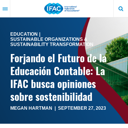
Skip
to
main
content
EDUCATION
SUSTAINABLE ORGANIZATIONS &
SUSTAINABILITY TRANSFORMATION
Forjando el Futuro de la
Educación Contable: La
IFAC busca opiniones
sobre sostenibilidad
MEGAN HARTMAN
|
SEPTEMBER 27, 2023