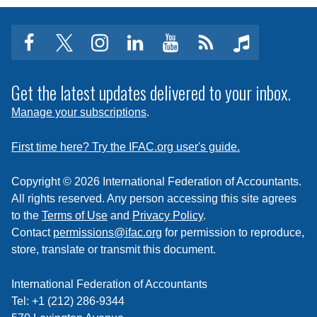
facebook
twitter
instagram
linkedin
youtube
Click
music
to
subscribe
Get the latest updates delivered to your inbox.
to
Manage your subscriptions
.
a
feed
First time here? Try the IFAC.org user's guide.
Copyright © 2026 International Federation of Accountants.
All rights reserved. Any person accessing this site agrees
to the
Terms of Use
and
Privacy Policy
.
Contact
permissions@ifac.org
for permission to reproduce,
store, translate or transmit this document.
International Federation of Accountants
Tel: +1 (212) 286-9344