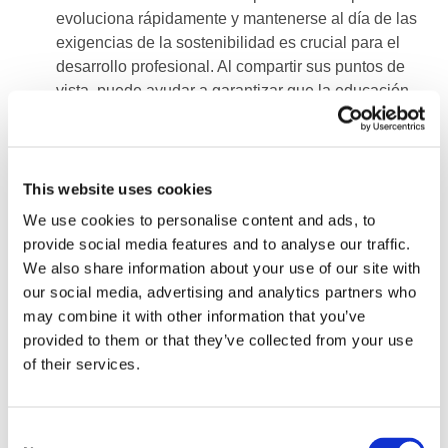
evoluciona rápidamente y mantenerse al día de las
exigencias de la sostenibilidad es crucial para el
desarrollo profesional. Al compartir sus puntos de
vista, puede ayudar a garantizar que la educación
contable siga siendo pertinente y esté actualizada.
Impacto global: El alcance de la IFAC se extiende
por todo el mundo, y su participación puede influir
This website uses cookies
en los estándares de educación y las prácticas de
We use cookies to personalise content and ads, to
todo el mundo.
provide social media features and to analyse our traffic.
We also share information about your use of our site with
our social media, advertising and analytics partners who
Cómo participar
may combine it with other information that you’ve
provided to them or that they’ve collected from your use
Participar en esta encuesta es fácil y solo requiere entre
of their services.
20 y 25 minutos de su tiempo. Puede
acceder a la
encuesta en línea
, y sus respuestas serán
confidenciales. La fecha límite de participación es el 25
Consent