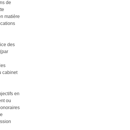
ons de
tte
en matière
ications
cice des
(par
les
u cabinet
bjectifs en
ent ou
honoraires
ne
ission