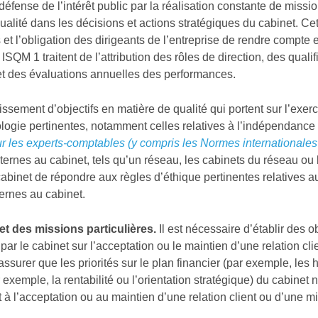
éfense de l’intérêt public par la réalisation constante de missi
qualité dans les décisions et actions stratégiques du cabinet. Ce
t l’obligation des dirigeants de l’entreprise de rendre compte 
SQM 1 traitent de l’attribution des rôles de direction, des qualif
et des évaluations annuelles des performances.
lissement d’objectifs en matière de qualité qui portent sur l’exer
ogie pertinentes, notamment celles relatives à l’indépendance 
r les experts-comptables (y compris les Normes internationales
externes au cabinet, tels qu’un réseau, les cabinets du réseau ou 
 cabinet de répondre aux règles d’éthique pertinentes relatives a
ternes au cabinet.
 et des missions particulières.
Il est nécessaire d’établir des o
par le cabinet sur l’acceptation ou le maintien d’une relation cli
assurer que les priorités sur le plan financier (par exemple, les 
 exemple, la rentabilité ou l’orientation stratégique) du cabinet 
à l’acceptation ou au maintien d’une relation client ou d’une m