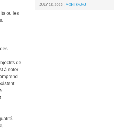
JULY 13, 2026
MONI BAJAJ
its ou les
s.
 des
bjectifs de
st à noter
 comprend
existent
e
t
ualité.
e,