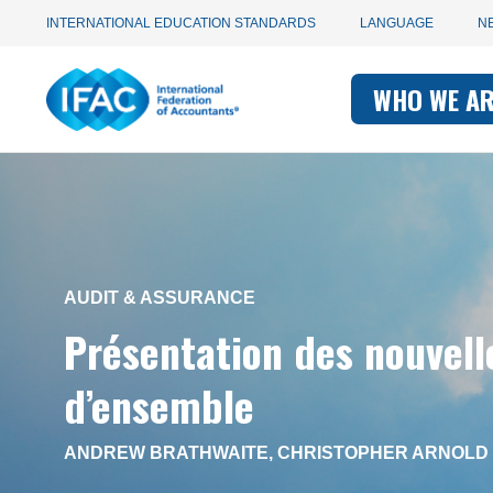
Utility
Skip
INTERNATIONAL EDUCATION STANDARDS
LANGUAGE
N
to
main
Main
navigation
content
WHO WE A
navigati
-
-
IFAC
IFAC
AUDIT & ASSURANCE
Présentation des nouvell
d’ensemble
ANDREW BRATHWAITE
,
CHRISTOPHER ARNOLD