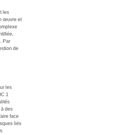
t les
en œuvre et
complexe
tifiée,
. Par
estion de
ur les
QC 1
lités
u à des
aire face
isques liés
es