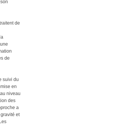
 son
raitent de
la
’une
mation
es de
e suivi du
a mise en
 au niveau
tion des
pproche a
 gravité et
 Les