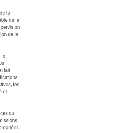
de la
able de la
upervision
tion de la
 le
mps
 fait
ications
tives, les
é et
nces du
missions,
propriées