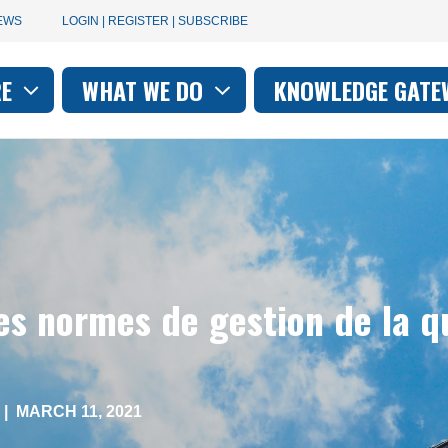
User
EWS
LOGIN | REGISTER | SUBSCRIBE
account
RE
WHAT WE DO
KNOWLEDGE GATE
on
menu
es normes de gestion de la qu
|
MARCH 11, 2021