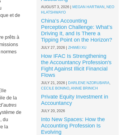
s
AUGUST 3, 2026
MEGAN HARTMAN
,
NEO
u
HLATSHWAYO
sque et de
China’s Accounting
Perception Challenge: What’s
Driving It, and Is There a
re prêts à
Tipping Point on the Horizon?
 missions
JULY 27, 2026
ZHIWEI XU
s normes
How IFAC Is Strengthening
the Accountancy Profession's
Fight Against Illicit Financial
Flows
JULY 21, 2026
DARLENE NZORUBARA
,
CECILE BONINO
,
ANNIE BRINICH
Elle
Private Equity Investment in
le de la
Accountancy
d’autres
JULY 20, 2026
système de
Into New Spaces: How the
, du
Accounting Profession Is
re la
Evolving