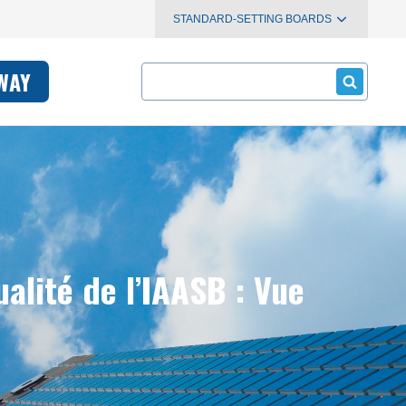
STANDARD-SETTING BOARDS
Search
WAY
alité de l’IAASB : Vue