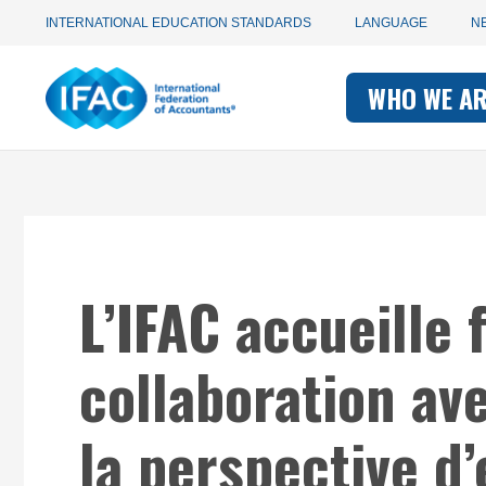
Utility
Skip
INTERNATIONAL EDUCATION STANDARDS
LANGUAGE
N
to
main
Main
navigation
content
WHO WE A
navigati
-
-
IFAC
IFAC
L’IFAC accueille
collaboration ave
la perspective d’