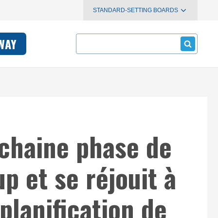
STANDARD-SETTING BOARDS
Search
WAY
ochaine phase de
p et se réjouit à
planification de