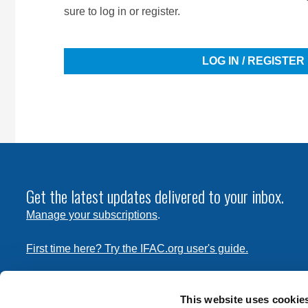
sure to log in or register.
LOG IN / REGISTER
Get the latest updates delivered to your inbox.
Manage your subscriptions
.
First time here? Try the IFAC.org user's guide.
Copyright © 2026 International Federation of Accountants. 
the
Terms of Use
and
Privacy Policy
. Contact
permissions
This website uses cookie