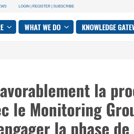
User
EWS
LOGIN | REGISTER | SUBSCRIBE
account
RE
WHAT WE DO
KNOWLEDGE GATE
on
menu
 favorablement la pr
c le Monitoring Grou
engager la phase de 