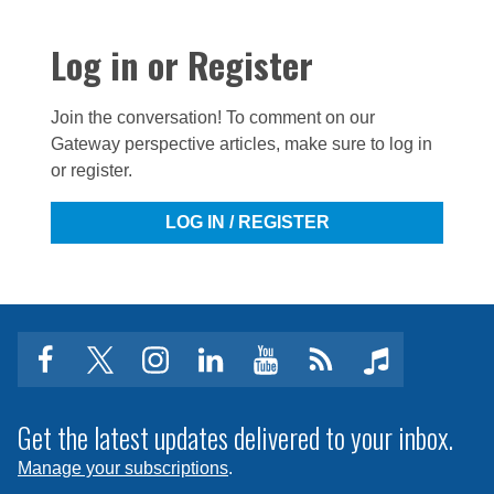
Log in or Register
Join the conversation! To comment on our
Gateway perspective articles, make sure to log in
or register.
LOG IN / REGISTER
facebook
twitter
instagram
linkedin
youtube
Click
music
to
subscribe
Get the latest updates delivered to your inbox.
to
Manage your subscriptions
.
a