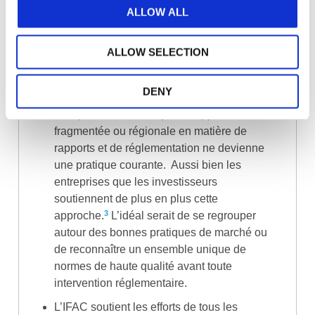
lesquelles des critères appropriés peuvent
ALLOW ALL
être définis afin de faciliter les conclusions
d’assurance.
ALLOW SELECTION
L’IFAC est convaincue du fait que ces
rapports d’entreprise à base élargie sert
DENY
l’intérêt public et que l’alignement est
indispensable avant qu’une approche
fragmentée ou régionale en matière de
rapports et de réglementation ne devienne
une pratique courante. Aussi bien les
entreprises que les investisseurs
soutiennent de plus en plus cette
3
approche.
L’idéal serait de se regrouper
autour des bonnes pratiques de marché ou
de reconnaître un ensemble unique de
normes de haute qualité avant toute
intervention réglementaire.
L’IFAC soutient les efforts de tous les