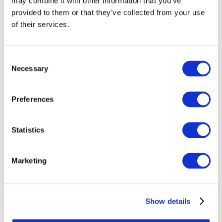
may combine it with other information that you’ve
1
l’information financière.
provided to them or that they’ve collected from your use
of their services.
L’IFAC est convaincue du fait que cet
écosystème de reporting, constitué de
multiples flux de travail concurrents, ne
Consent
répond pas au mieux aux intérêts du
Necessary
Selection
marché des capitaux, des entreprises ou de
leurs parties prenantes. La complexité et la
Preferences
non-comparabilité qui en découlent
peuvent déboucher sur une inefficacité et
sur des coûts excessifs, tant pour les
Statistics
2
entreprises que pour les investisseurs.
L’IFAC soutient la mise en place et la
Marketing
convergence vers des informations
narratives et des mesures pertinentes,
fiables et comparables
(par exemple, des
Show details
flux non monétaires, des nombres, des
ratios, des pourcentages, etc.) pour