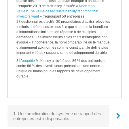
qualité des données discutable/un manque d’assurance.
L’enquête 2019 de McKinsey intitulée «
More than
Values:
The value-based sustainability reporting that
investors want
» (regroupant 50 entreprises,
27 gestionnaires d’actifs, 30 propriétaires d’actifs) relève les
« efforts et dépenses excessifs » que suppose la fourniture
d’informations similaires en réponse à de multiples
demandes. Les investisseurs et les chefs d’entreprise ont
évoqué « l’incohérence, la non-comparabilité ou le manque
d’alignement aux normes comme constituant le défi le plus
important » lié aux rapports sur le développement durable.
3 L’
enquête
McKinsey a révélé que 86 % des entreprises
contre 88 % des investisseurs préconisent une norme
unique ou moins pour les rapports de développement
durable.
1. Une amélioration du système de rapport des
entreprises est indispensable.