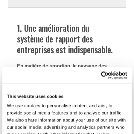
1. Une amélioration du
système de rapport des
entreprises est indispensable.
En matière de reporting, le paysage des
entreprises est devenu une mosaïque de
divulgations contraignantes et volontaires
dans divers cadres et initiatives normatives
- principalement centrées sur la création de
This website uses cookies
valeur, la durabilité et les facteurs
We use cookies to personalise content and ads, to
environnementaux, sociaux et de
provide social media features and to analyse our traffic.
gouvernance. Les parties prenantes
We also share information about your use of our site with
jugent difficile de rationaliser l’information
our social media, advertising and analytics partners who
fournie et de comprendre le rapport avec