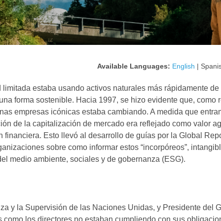
Available Languages:
English
| Spani
ad limitada estaba usando activos naturales más rápidamente de 
una forma sostenible. Hacia 1997, se hizo evidente que, como r
gunas empresas icónicas estaba cambiando. A medida que entra
ción de la capitalización de mercado era reflejado como valor 
inanciera. Esto llevó al desarrollo de guías por la Global Rep
organizaciones sobre como informar estos “incorpóreos”, intangibl
del medio ambiente, sociales y de gobernanza (ESG).
a y la Supervisión de las Naciones Unidas, y Presidente del 
s como los directores no estaban cumpliendo con sus obligacio