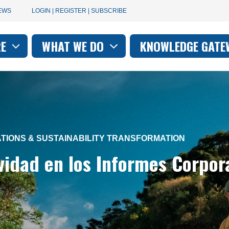
User
EWS
LOGIN | REGISTER | SUBSCRIBE
account
RE
WHAT WE DO
KNOWLEDGE GATE
on
menu
TIONS & SUSTAINABILITY TRANSFORMATION
vidad en los Informes Corpora