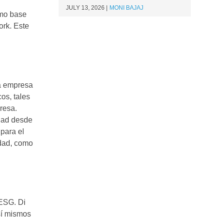
JULY 13, 2026
MONI BAJAJ
omo base
ork. Este
la empresa
os, tales
resa.
idad desde
 para el
idad, como
 ESG. Di
sí mismos