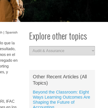
Explore other topics
sh
| Spanish
lo que la
esultado,
mos en el
agregado en
orting
es, y
Other Recent Articles (All
Topics)
Beyond the Classroom: Eight
Ways Learning Outcomes Are
GRI, IFAC
Shaping the Future of
Accounting
nes en los