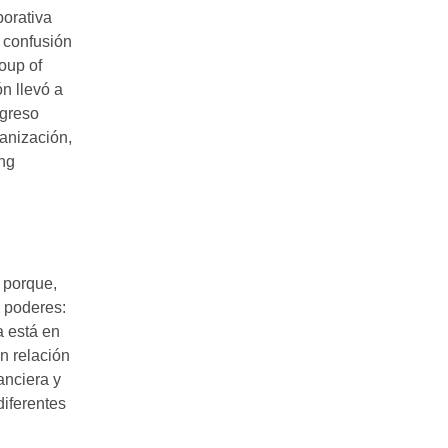
porativa
 confusión
oup of
n llevó a
ogreso
anización,
ing
 porque,
s poderes:
a está en
n relación
anciera y
diferentes