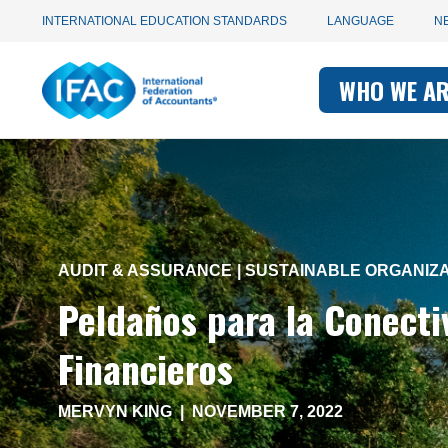
Utility
Skip
INTERNATIONAL EDUCATION STANDARDS
LANGUAGE
N
to
main
Main
navigation
content
WHO WE A
navigati
-
-
IFAC
IFAC
AUDIT & ASSURANCE
SUSTAINABLE ORGANIZA
Peldaños para la Conecti
Financieros
MERVYN KING
|
NOVEMBER 7, 2022