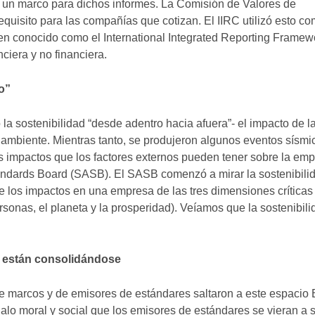
 un marco para dichos informes. La Comisión de Valores de
equisito para las compañías que cotizan. El IIRC utilizó esto c
en conocido como el International Integrated Reporting Framew
ciera y no financiera.
o”
a sostenibilidad “desde adentro hacia afuera”- el impacto de 
 ambiente. Mientras tanto, se produjeron algunos eventos sísmic
 impactos que los factores externos pueden tener sobre la emp
tandards Board (SASB). El SASB comenzó a mirar la sostenibil
de los impactos en una empresa de las tres dimensiones críticas
rsonas, el planeta y la prosperidad). Veíamos que la sostenibil
a están consolidándose
e marcos y de emisores de estándares saltaron a este espacio
alo moral y social que los emisores de estándares se vieran a 