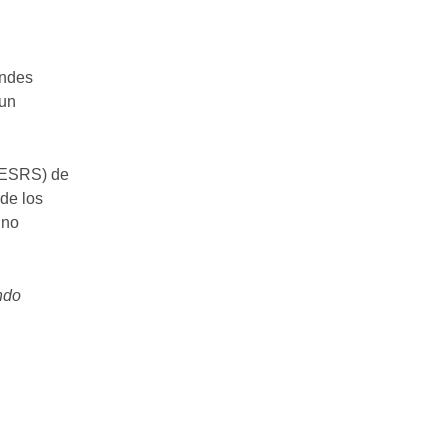
andes
 un
 (ESRS) de
de los
 no
ndo