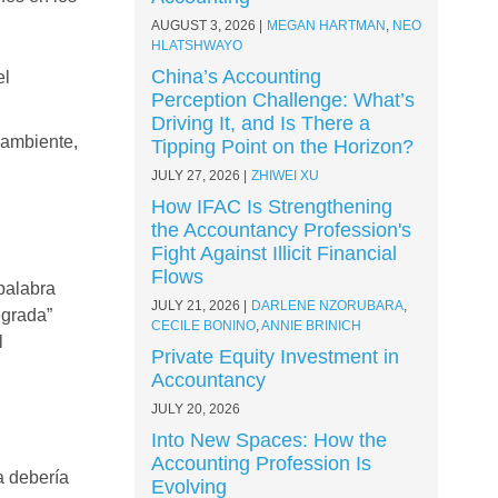
AUGUST 3, 2026
MEGAN HARTMAN
,
NEO
HLATSHWAYO
China’s Accounting
el
Perception Challenge: What’s
Driving It, and Is There a
 ambiente,
Tipping Point on the Horizon?
JULY 27, 2026
ZHIWEI XU
How IFAC Is Strengthening
the Accountancy Profession's
Fight Against Illicit Financial
Flows
 palabra
JULY 21, 2026
DARLENE NZORUBARA
,
egrada”
CECILE BONINO
,
ANNIE BRINICH
l
Private Equity Investment in
Accountancy
JULY 20, 2026
Into New Spaces: How the
Accounting Profession Is
a debería
Evolving