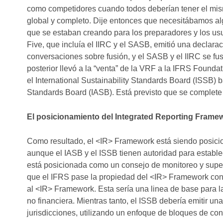
como competidores cuando todos deberían tener el mism
global y completo. Dije entonces que necesitábamos alg
que se estaban creando para los preparadores y los usua
Five, que incluía el IIRC y el SASB, emitió una declarac
conversaciones sobre fusión, y el SASB y el IIRC se fu
posterior llevó a la “venta” de la VRF a la IFRS Found
el International Sustainability Standards Board (ISSB) 
Standards Board (IASB). Está previsto que se complete a
El posicionamiento del Integrated Reporting Frame
Como resultado, el <IR> Framework está siendo posici
aunque el IASB y el ISSB tienen autoridad para estable
está posicionada como un consejo de monitoreo y supe
que el IFRS pase la propiedad del <IR> Framework conj
al <IR> Framework. Esta sería una linea de base para la
no financiera. Mientras tanto, el ISSB debería emitir un
jurisdicciones, utilizando un enfoque de bloques de con