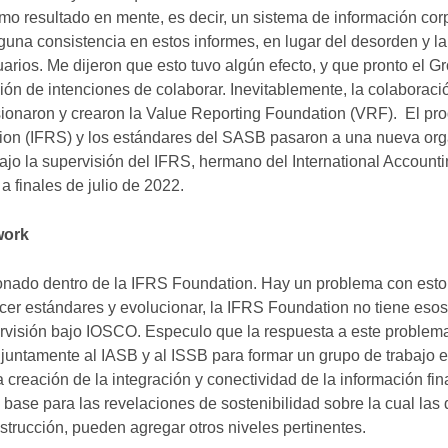
o resultado en mente, es decir, un sistema de información cor
una consistencia en estos informes, en lugar del desorden y la
rios. Me dijeron que esto tuvo algún efecto, y que pronto el Gr
ión de intenciones de colaborar. Inevitablemente, la colaboració
sionaron y crearon la Value Reporting Foundation (VRF). El pr
ation (IFRS) y los estándares del SASB pasaron a una nueva org
bajo la supervisión del IFRS, hermano del International Account
 finales de julio de 2022.
work
onado dentro de la IFRS Foundation. Hay un problema con esto
cer estándares y evolucionar, la IFRS Foundation no tiene eso
rvisión bajo IOSCO. Especulo que la respuesta a este problem
untamente al IASB y al ISSB para formar un grupo de trabajo e
 creación de la integración y conectividad de la información fin
a base para las revelaciones de sostenibilidad sobre la cual las 
strucción, pueden agregar otros niveles pertinentes.