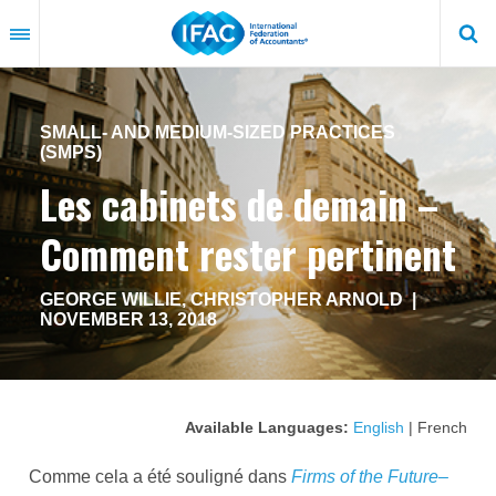
Skip
to
main
content
SMALL- AND MEDIUM-SIZED PRACTICES
(SMPS)
Les cabinets de demain –
Comment rester pertinent
GEORGE WILLIE
,
CHRISTOPHER ARNOLD
|
NOVEMBER 13, 2018
Available Languages:
English
| French
Comme cela a été souligné dans
Firms of the Future–