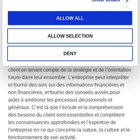
pour leur permettre d’assister un certain nombre
d’entreprises et de fournir des conseils appropriés et
pertinents 24 heures sur 24.
ALLOW ALL
Conception des services de conseil
ALLOW SELECTION
Un SMP peut adopter différentes approches des
DENY
services de conseil qu’il dispense. L'entreprise peut
s’efforcer d’améliorer l’ensemble des activités d’un
client en tenant compte de la stratégie et de l’orientation
future dans leur ensemble. L'entreprise peut interpréter
et fournir des avis sur des informations financières et
non financières, et fournir des conseils avisés pour
aider à améliorer les processus décisionnels et
généraux. C’est là que l’écoute et la compréhension
des besoins du client sont essentielles et complètent
les connaissances approfondies et l’expertise de
l'entreprise en ce qui concerne la nature, la culture et le
fonctionnement de son activité.