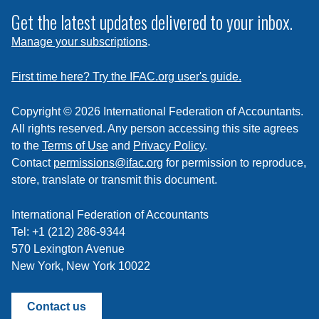
subscribe
Get the latest updates delivered to your inbox.
to
Manage your subscriptions
.
a
feed
First time here? Try the IFAC.org user's guide.
Copyright © 2026 International Federation of Accountants.
All rights reserved. Any person accessing this site agrees
to the
Terms of Use
and
Privacy Policy
.
Contact
permissions@ifac.org
for permission to reproduce,
store, translate or transmit this document.
International Federation of Accountants
Tel: +1 (212) 286-9344
570 Lexington Avenue
New York, New York 10022
Contact us