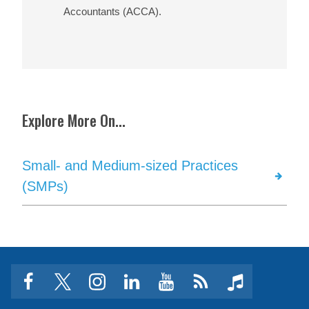
Accountants (ACCA).
Explore More On...
Small- and Medium-sized Practices
(SMPs)
facebook
twitter
instagram
linkedin
youtube
Click
music
to