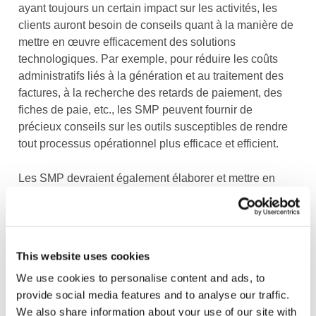
ayant toujours un certain impact sur les activités, les
clients auront besoin de conseils quant à la manière de
mettre en œuvre efficacement des solutions
technologiques. Par exemple, pour réduire les coûts
administratifs liés à la génération et au traitement des
factures, à la recherche des retards de paiement, des
fiches de paie, etc., les SMP peuvent fournir de
précieux conseils sur les outils susceptibles de rendre
tout processus opérationnel plus efficace et efficient.
Les SMP devraient également élaborer et mettre en
œuvre une stratégie technologique pour leur cabinet.
Cela peut se faire entre autres par l’utilisation de
progiciels de gestion de cabinet pour faciliter, par
exemple, l’établissement de feuilles de temps, la
This website uses cookies
facturation et le contrôle des taux de recouvrement, ou
We use cookies to personalise content and ads, to
via un progiciel de gestion de la relation client pour
provide social media features and to analyse our traffic.
faciliter la fourniture de services ou la mise en place
We also share information about your use of our site with
d’un portail client. Dans une publication récente