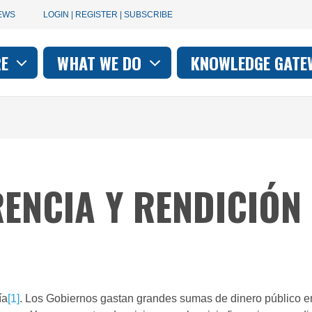
User
EWS
LOGIN | REGISTER | SUBSCRIBE
account
RE
WHAT WE DO
KNOWLEDGE GATE
on
menu
NCIA Y RENDICIÓN 
ía
[1]
. Los Gobiernos gastan grandes sumas de dinero público e