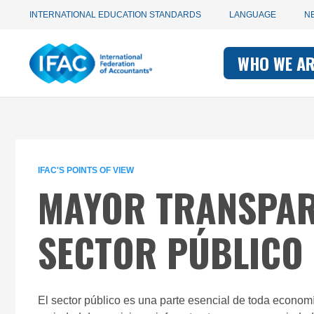
Utility
Skip
INTERNATIONAL EDUCATION STANDARDS
LANGUAGE
N
to
main
Main
navigation
content
WHO WE A
navigati
-
-
IFAC
IFAC
IFAC'S POINTS OF VIEW
MAYOR TRANSPARE
SECTOR PÚBLICO
El sector público es una parte esencial de toda econom