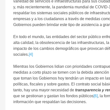
variedad de servicios e infraestructuras para sus ciuda
y, más recientemente, la pandemia mundial de COVID-19
respaldar los sistemas sociales públicos de infraestruc
empresas y a los ciudadanos a través de medidas como
Gobiernos pueden brindar este tipo de asistencia a gran
En todo el mundo, las entidades del sector público en
alta calidad, la obsolescencia de las infraestructuras, l
impacto de los cambios demográficos que provocan défi
sociales.
[4]
Mientras los Gobiernos lidian con prioridades contrapu
medidas a corto plazo se tomen con la debida atención a 
que toman los Gobiernos hoy tendrán un impacto en la
políticas, fiscales y sobre gastos. El contrato social b
tanto, hay una mayor necesidad de
transparencia y re
que se gestionan y gastan los fondos públicos
[6]
, la fo
información que respaldan las decisiones.