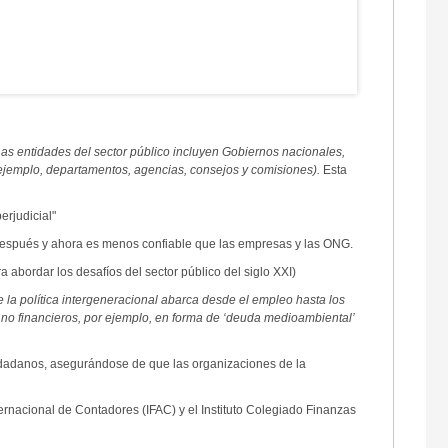
as entidades del sector público incluyen Gobiernos nacionales,
r ejemplo, departamentos, agencias, consejos y comisiones).
Esta
erjudicial"
 después y ahora es menos confiable que las empresas y las ONG.
a abordar los desafíos del sector público del siglo XXI)
de la política intergeneracional abarca desde el empleo hasta los
s no financieros, por ejemplo, en forma de ‘deuda medioambiental’
udadanos, asegurándose de que las organizaciones de la
ernacional de Contadores (IFAC) y el Instituto Colegiado Finanzas