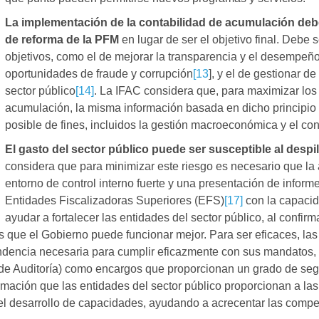
La implementación de la contabilidad de acumulación de
de reforma de la PFM
en lugar de ser el objetivo final. Debe
objetivos, como el de mejorar la transparencia y el desempeño
oportunidades de fraude y corrupción
[
13
], y el de gestionar d
sector público
[14]
. La IFAC considera que, para maximizar los 
acumulación, la misma información basada en dicho principio d
posible de fines, incluidos la gestión macroeconómica y el con
El gasto del sector público puede ser susceptible al despil
considera que para minimizar este riesgo es necesario que la a
entorno de control interno fuerte y una presentación de informe
Entidades Fiscalizadoras Superiores (EFS)
[17]
con la capacid
ayudar a fortalecer las entidades del sector público, al confirm
 las que el Gobierno puede funcionar mejor. Para ser eficaces, la
encia necesaria para cumplir eficazmente con sus mandatos, re
de Auditoría) como encargos que proporcionan un grado de segu
rmación que las entidades del sector público proporcionan a las
el desarrollo de capacidades, ayudando a acrecentar las compet