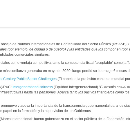
el Consejo de Normas Internacionales de Contabilidad del Sector Público (IPSASB):
L
y locales (por ejemplo, de ciudad o de pueblo) y las entidades que los componen (po
 entidades comerciales similares.
nciales como ventaja competitiva, tanto la competencia fiscal "aceptable" como la "p
n que más confianza generaba en mayo de 2020, luego perdió su liderazgo 6 meses
st Century Public Sector Challenges
(El papel de la profesión contable mundial par
EW)/PwC:
Intergenerational fairness
(Equidad intergeneracional)
"El desafío actual 
infraestructuras hasta las pensiones. Abarca tanto los pasivos financieros como lo
promueve y apoya la importancia de la transparencia gubernamental para los ci
un papel en la formación y la supervisión de los Gobiernos.
(Marco internacional: buena gobernanza en el sector público) de la Federación Int