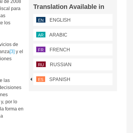
al de 2008
Translation Available in
iscal para
las
ENGLISH
EN
e los
ARABIC
AR
vicios de
FRENCH
FR
ianza
[3]
y el
ciones
RUSSIAN
RU
SPANISH
ES
e las
 decisiones
ones
y, por lo
la forma en
la