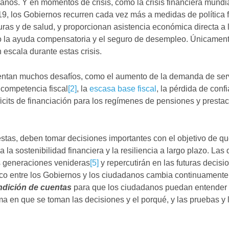
danos. Y en momentos de crisis, como la crisis financiera mundi
, los Gobiernos recurren cada vez más a medidas de política f
turas y de salud, y proporcionan asistencia económica directa a 
 la ayuda compensatoria y el seguro de desempleo. Únicament
 escala durante estas crisis.
frentan muchos desafíos, como el aumento de la demanda de ser
a competencia fiscal
[2]
, la
escasa base fiscal
, la pérdida de conf
cits de financiación para los regímenes de pensiones y presta
estas, deben tomar decisiones importantes con el objetivo de qu
la sostenibilidad financiera y la resiliencia a largo plazo. Las
s generaciones venideras
[5]
y repercutirán en las futuras decisi
ásico entre los Gobiernos y los ciudadanos cambia continuamente 
ndición de cuentas
para que los ciudadanos puedan entender 
rma en que se toman las decisiones y el porqué, y las pruebas y 