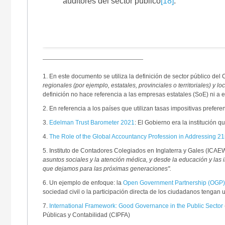
auditores del sector público
[18]
.
1. En este documento se utiliza la definición de sector público d
regionales (por ejemplo, estatales, provinciales o territoriales) 
definición no hace referencia a las empresas estatales (SoE) ni a
2. En referencia a los países que utilizan tasas impositivas prefere
3.
Edelman Trust Barometer 2021
: El Gobierno era la institució
4.
The Role of the Global Accountancy Profession in Addressing 21
5. Instituto de Contadores Colegiados en Inglaterra y Gales (ICA
asuntos sociales y la atención médica, y desde la educación y las 
que dejamos para las próximas generaciones".
6. Un ejemplo de enfoque: la
Open Government Partnership (OGP)
sociedad civil o la participación directa de los ciudadanos tengan 
7.
International Framework:
Good Governance in the Public Sector
Públicas y Contabilidad (CIPFA)