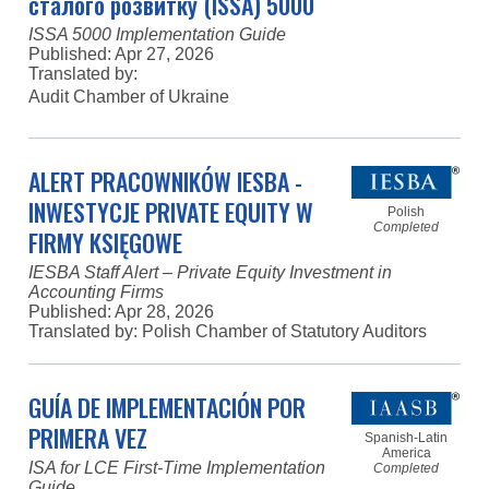
сталого розвитку (ISSA) 5000
ISSA 5000 Implementation Guide
Published:
Apr 27, 2026
Translated by:
Audit Chamber of Ukraine
ALERT PRACOWNIKÓW IESBA -
INWESTYCJE PRIVATE EQUITY W
Polish
Completed
FIRMY KSIĘGOWE
IESBA Staff Alert – Private Equity Investment in
Accounting Firms
Published:
Apr 28, 2026
Translated by: Polish Chamber of Statutory Auditors
GUÍA DE IMPLEMENTACIÓN POR
PRIMERA VEZ
Spanish-Latin
America
ISA for LCE First-Time Implementation
Completed
Guide