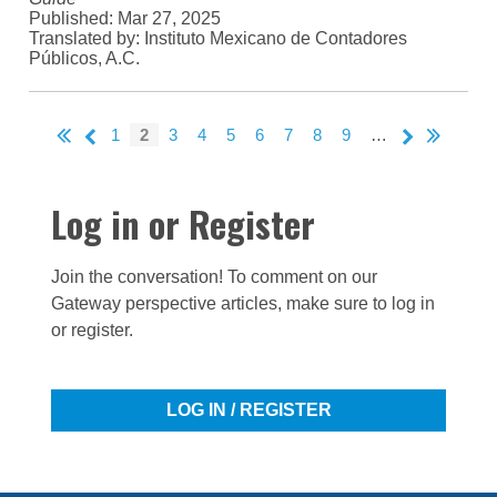
Published:
Mar 27, 2025
Translated by: Instituto Mexicano de Contadores
Públicos, A.C.
Pagination
First
Last
Previous
Next
Page
1
Current
2
Page
3
Page
4
Page
5
Page
6
Page
7
Page
8
Page
9
…
page
page
page
page
page
Log in or Register
Join the conversation! To comment on our
Gateway perspective articles, make sure to log in
or register.
LOG IN / REGISTER