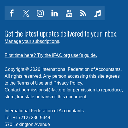
facebook
twitter
instagram
linkedin
youtube
Click
music
to
subscribe
Get the latest updates delivered to your inbox.
to
Manage your subscriptions
.
a
feed
First time here? Try the IFAC.org user's guide.
Copyright © 2026 International Federation of Accountants.
All rights reserved. Any person accessing this site agrees
to the
Terms of Use
and
Privacy Policy
.
Contact
permissions@ifac.org
for permission to reproduce,
store, translate or transmit this document.
International Federation of Accountants
Tel: +1 (212) 286-9344
570 Lexington Avenue