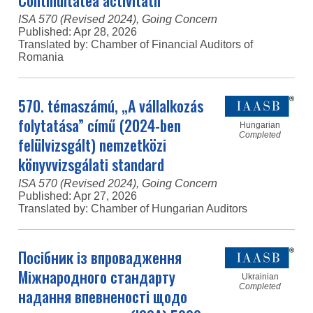
Continuitatea activitatii
ISA 570 (Revised 2024), Going Concern
Published:
Apr 28, 2026
Translated by: Chamber of Financial Auditors of
Romania
570. témaszámú, „A vállalkozás
folytatása” című (2024-ben
Hungarian
Completed
felülvizsgált) nemzetközi
könyvvizsgálati standard
ISA 570 (Revised 2024), Going Concern
Published:
Apr 27, 2026
Translated by: Chamber of Hungarian Auditors
Посібник із впровадження
Міжнародного стандарту
Ukrainian
Completed
надання впевненості щодо