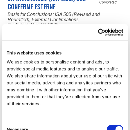
Completed
CONFERME ESTERNE
Basis for Conclusions: ISA 505 (Revised and
Redrafted), External Confirmations
Published:
May 19, 2026
Translated by: Consiglio Nazionale dei Dottori
Commercialisti e degli Esperti Contabili
This website uses cookies
PRINCIPIO DI REVISIONE
INTERNAZIONALE (ISA Italia) 501
We use cookies to personalise content and ads, to
Italian
Completed
provide social media features and to analyse our traffic.
ELEMENTI PROBATIVI –
We also share information about your use of our site with
CONSIDERAZIONI SPECIFICHE SU
our social media, advertising and analytics partners who
DETERMINATE VOCI
may combine it with other information that you’ve
Basis for Conclusions: ISA 501 (Redrafted), Audit
provided to them or that they’ve collected from your use
Evidence—Specific Considerations for Selected Items
of their services.
Published:
May 19, 2026
Translated by: Consiglio Nazionale dei Dottori
Commercialisti e degli Esperti Contabili
Consent
Necessary